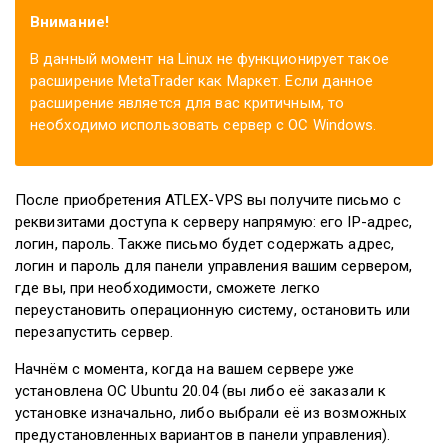
Внимание!
В данный момент на Linux не функционирует такое
расширение MetaTrader как Маркет. Если данное
расширение является для вас критичным, то
необходимо использовать сервер с ОС Windows.
После приобретения ATLEX-VPS вы получите письмо с
реквизитами доступа к серверу напрямую: его IP-адрес,
логин, пароль. Также письмо будет содержать адрес,
логин и пароль для панели управления вашим сервером,
где вы, при необходимости, сможете легко
переустановить операционную систему, остановить или
перезапустить сервер.
Начнём с момента, когда на вашем сервере уже
установлена ОС Ubuntu 20.04 (вы либо её заказали к
установке изначально, либо выбрали её из возможных
предустановленных вариантов в панели управления).