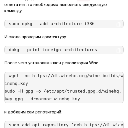
ответа нет, то необходимо выполнить следующую
команду:
sudo dpkg --add-architecture i386
И снова проверим архитектуру:
dpkg --print-foreign-architectures
После чего установим ключ репозитория Wine:
wget -nc https://dl.winehq.org/wine-builds/w
inehq.key

sudo -H gpg -o /etc/apt/trusted.gpg.d/winehq.
key.gpg --drearmor winehq.key
и добавим сам репозиторий:
sudo add-apt-repository 'deb https://dl.wine